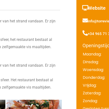
Website
r van het strand vandaan. Er zijn
info@torrevie
+34 965 71 
feer, het restaurant bestaat al
Openingstij
n zelfgemaakte vis maaltijden.
Maandag:
Dinsdag:
r van het strand vandaan. Er zijn
Woensdag:
Donderdag:
feer. Het restaurant bestaat al
Vrijdag:
n zelfgemaakte vis maaltijden.
Zaterdag:
Zondag:
Gesloten tuss