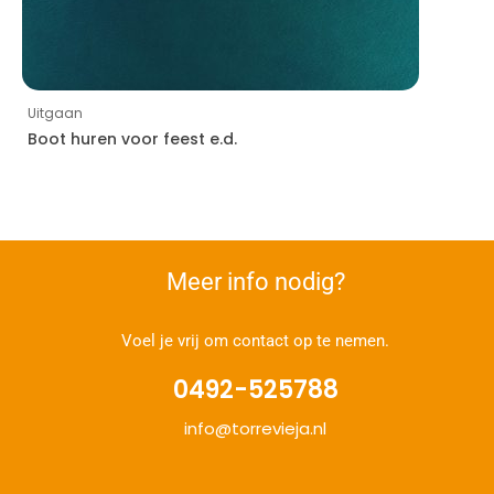
Uitgaan
Boot huren voor feest e.d.
Meer info nodig?
Voel je vrij om contact op te nemen.
0492-525788
info@torrevieja.nl